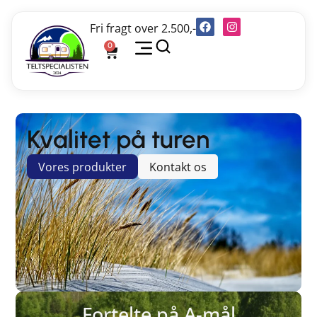
Fri fragt over 2.500,-
0
Kvalitet på turen
Vores produkter
Kontakt os
Fortelte på A-mål