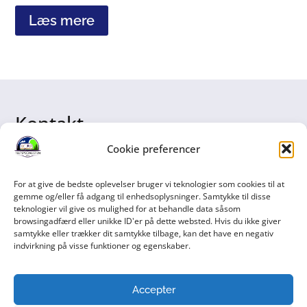
Læs mere
Kontakt
info@teltspecialisten.dk
Cookie preferencer
Viborgvej 34
For at give de bedste oplevelser bruger vi teknologier som cookies til at
7470 Karup
gemme og/eller få adgang til enhedsoplysninger. Samtykke til disse
teknologier vil give os mulighed for at behandle data såsom
CVR: 44740907
browsingadfærd eller unikke ID'er på dette websted. Hvis du ikke giver
Info
samtykke eller trækker dit samtykke tilbage, kan det have en negativ
indvirkning på visse funktioner og egenskaber.
Handelsbetingelser
Cookies
Accepter